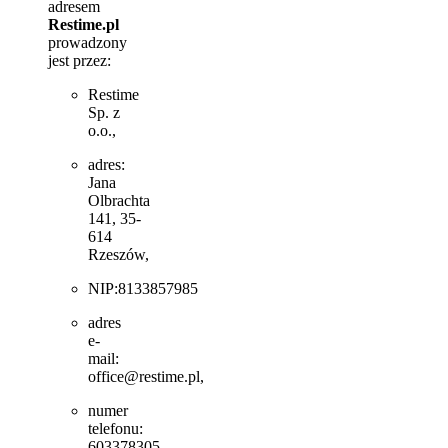
adresem
Restime.pl
prowadzony
jest przez:
Restime
Sp. z
o.o.,
adres:
Jana
Olbrachta
141, 35-
614
Rzeszów,
NIP:8133857985
adres
e-
mail:
office@restime.pl,
numer
telefonu:
603378305.